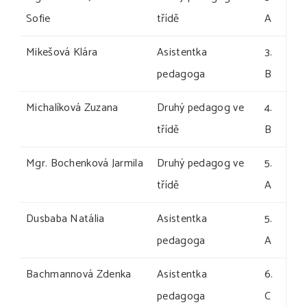
Sofie
třídě
A
Mikešová Klára
Asistentka
3.
pedagoga
B
Michalíková Zuzana
Druhý pedagog ve
4.
třídě
B
Mgr. Bochenková Jarmila
Druhý pedagog ve
5.
třídě
A
Dusbaba Natália
Asistentka
5.
pedagoga
A
Bachmannová Zdenka
Asistentka
6.
pedagoga
C