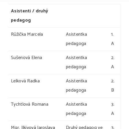
Asistenti / druhý
pedagog
Růžička Marcela
Asistentka
1.
pedagoga
A
Sušenová Elena
Asistentka
2.
pedagoga
A
Lelková Radka
Asistentka
2.
pedagoga
B
Tychtlová Romana
Asistentka
3.
pedagoga
A
Mgr. Ilkivová Jaroslava
Druhý pedagog ve
3.