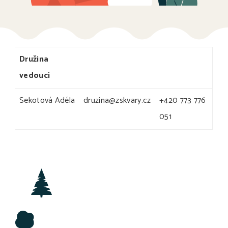
Družina
vedoucí
Sekotová Adéla
druzina@zskvary.cz
+420 773 776
051